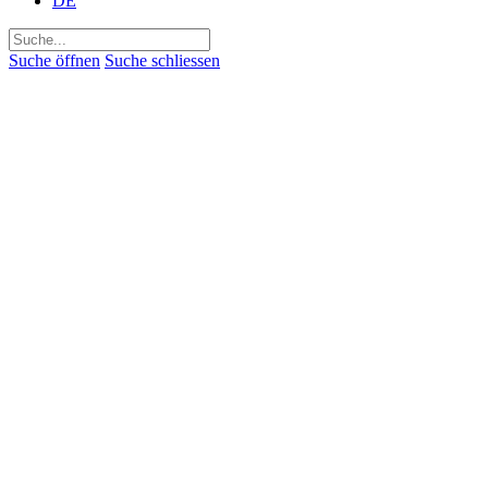
DE
Suchen
nach:
Suche öffnen
Suche schliessen