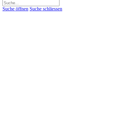
Suchen
nach:
Suche öffnen
Suche schliessen