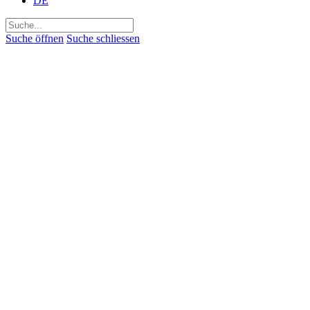
DE
Suchen
nach:
Suche öffnen
Suche schliessen